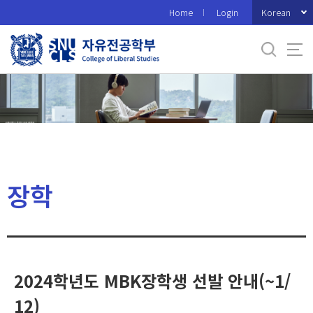
바
Korean
Home
Login
로
가
기
메
뉴
장학
2024학년도 MBK장학생 선발 안내(~1/
12)