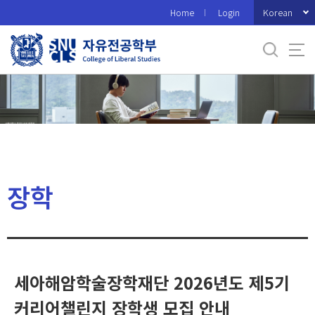
바
Korean
Home
Login
로
가
기
메
뉴
장학
세아해암학술장학재단 2026년도 제5기
커리어챌린지 장학생 모집 안내