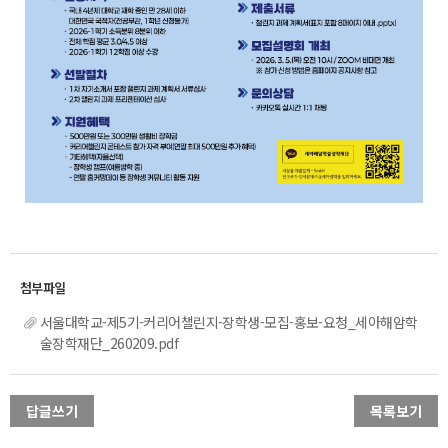
서울대학교-제5기-커리어챌린지-장학생-모집-홍보-요청_세아해암학
술장학재단_260209.pdf
답글쓰기
목록보기