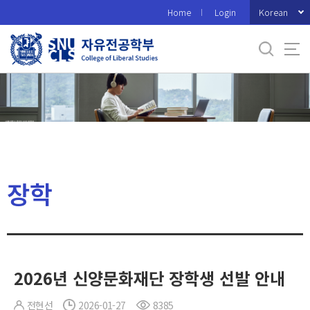
바
Korean
Home
Login
로
가
기
메
뉴
장학
2026년 신양문화재단 장학생 선발 안내
전현선
2026-01-27
8385