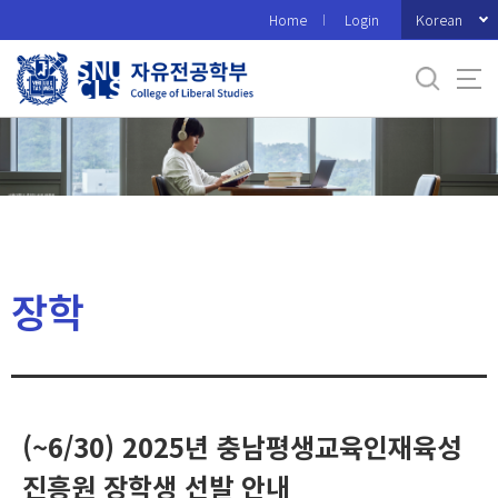
바
Korean
Home
Login
로
가
기
메
뉴
장학
(~6/30) 2025년 충남평생교육인재육성
진흥원 장학생 선발 안내