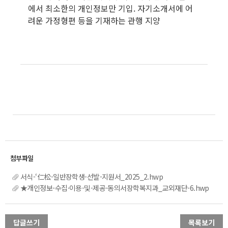
에서 최소한의 개인정보만 기입. 자기소개서에 어
려운 가정형편 등을 기재하는 관행 지양
서식-‘仁松-일반장학생-선발-지원서_2025_2.hwp
★개인정보-수집·이용-및-제공-동의서장학복지과_교외재단-6.hwp
답글쓰기
목록보기