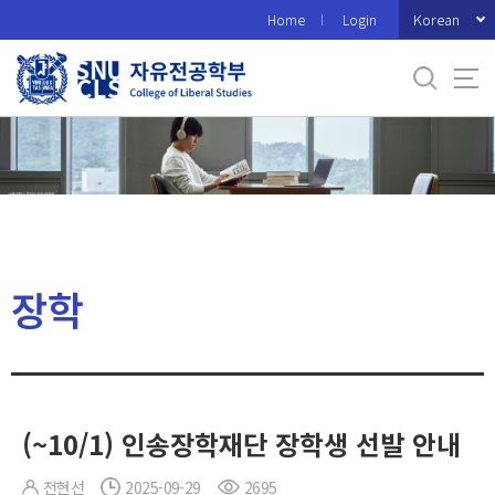
바
Korean
Home
Login
로
가
기
메
뉴
장학
(~10/1) 인송장학재단 장학생 선발 안내
전현선
2025-09-29
2695