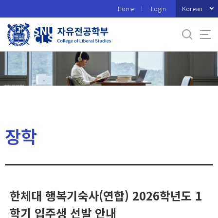
바
Korean
Home
Login
로
가
기
메
뉴
장학
한체대 행복기숙사(연합) 2026학년도 1
학기 입주생 선발 안내