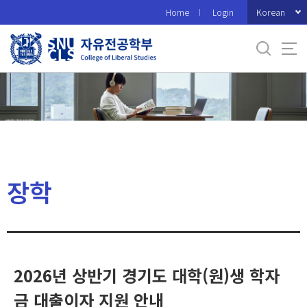
바
Korean
Home
Login
로
가
기
메
뉴
장학
2026년 상반기 경기도 대학(원)생 학자
금 대출이자 지원 안내