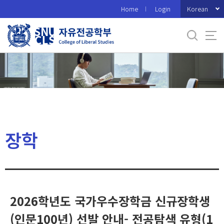
바
Korean
Home
Login
로
가
기
메
뉴
장학
2026학년도 국가우수장학금 신규장학생
(인문100년) 선발 안내- 전공탐색 유형(1