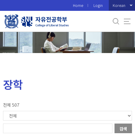
바
Korean
Home
Login
로
가
기
메
뉴
장학
전체 507
검색