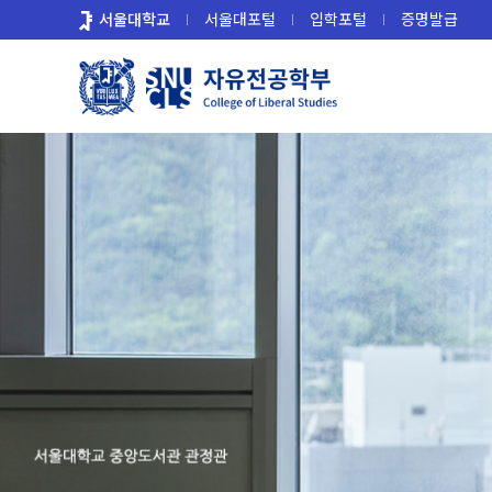
바
서울대학교
서울대포털
입학포털
증명발급
로
가
기
메
뉴