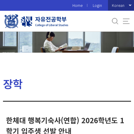
바
Korean
Home
Login
로
가
기
메
뉴
장학
한체대 행복기숙사(연합) 2026학년도 1
학기 입주생 선발 안내