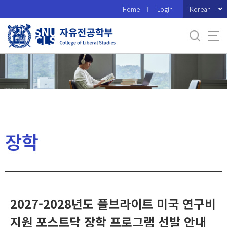
바
Korean
Home
Login
로
가
기
메
뉴
장학
2027-2028년도 풀브라이트 미국 연구비
지원 포스트닥 장학 프로그램 선발 안내