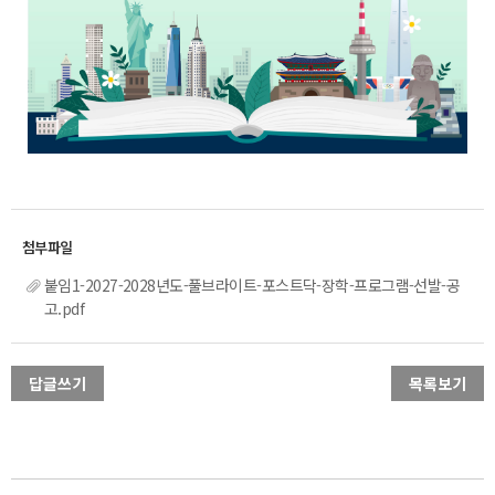
붙임1-2027-2028년도-풀브라이트-포스트닥-장학-프로그램-선발-공
고.pdf
답글쓰기
목록보기