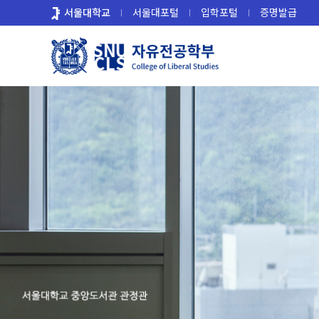
바
서울대학교
서울대포털
입학포털
증명발급
로
가
기
메
뉴