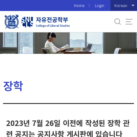
바
Korean
Home
Login
로
가
기
메
뉴
장학
2023년 7월 26일 이전에 작성된 장학 관
련 공지는 공지사항 게시판에 있습니다