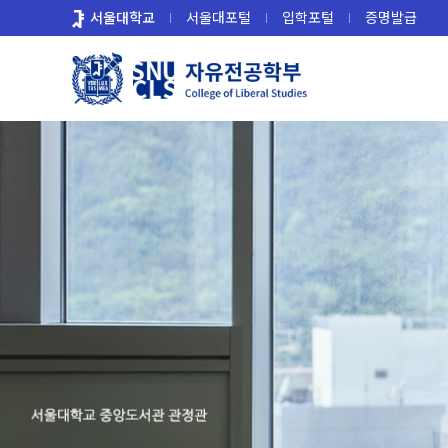
바
서울대학교
서울대포털
입학포털
증명발급
로
가
기
메
뉴