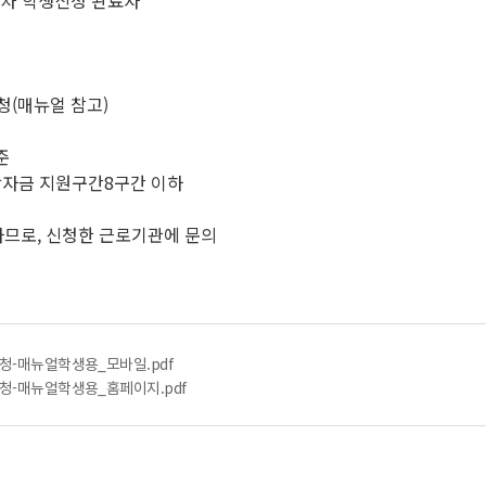
1차 학생신청 완료자
청(매뉴얼 참고)
준
학자금 지원구간8구간 이하
행하므로, 신청한 근로기관에 문의
ᅥᆼ-매뉴얼학생용_모바일.pdf
청-매뉴얼학생용_홈페이지.pdf