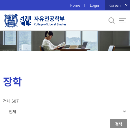
바
Korean
Home
Login
로
가
기
메
뉴
장학
전체 507
검색