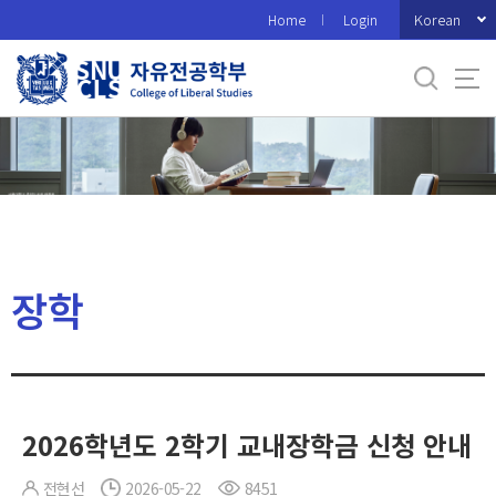
바
Korean
Home
Login
로
가
기
메
뉴
장학
2026학년도 2학기 교내장학금 신청 안내
전현선
2026-05-22
8451