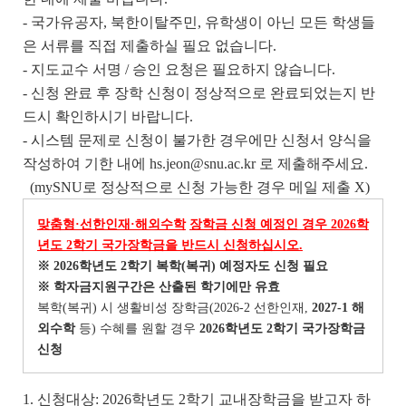
- 국가유공자, 북한이탈주민, 유학생이 아닌 모든 학생들
은 서류를 직접 제출하실 필요 없습니다.
- 지도교수 서명 / 승인 요청은 필요하지 않습니다.
- 신청 완료 후 장학 신청이 정상적으로 완료되었는지 반
드시 확인하시기 바랍니다.
- 시스템 문제로 신청이 불가한 경우에만 신청서 양식을
작성하여 기한 내에 hs.jeon@snu.ac.kr 로 제출해주세요.
(mySNU로 정상적으로 신청 가능한 경우 메일 제출 X)
맞춤형
·
선한인재
·
해외수학
장학금 신청 예정인 경우
2026
학
년도
2
학기 국가장학금을 반드시 신청하십시오
.
※
2026
학년도
2
학기 복학
(
복귀
)
예정자도 신청 필요
※
학자금지원구간은 산출된 학기에만 유효
복학(복귀) 시 생활비성 장학금(2026-2 선한인재,
2027-1
해
외수학
등) 수혜를 원할 경우
2026
학년도
2
학기 국가장학금
신청
1. 신청대상: 2026학년도 2학기 교내장학금을 받고자 하