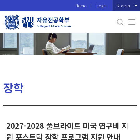
바
Korean
Home
Login
로
가
기
메
뉴
장학
2027-2028 풀브라이트 미국 연구비 지
원 포스트닥 장학 프로그램 지원 안내