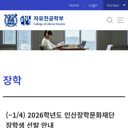
바
Korean
Home
Login
로
가
기
메
뉴
장학
(~1/4) 2026학년도 인산장학문화재단
장학생 선발 안내