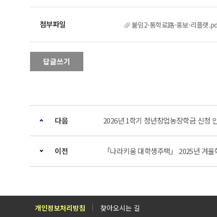
붙임2-통학로路-홍보-리플렛.pd
답글쓰기
다음
2026년 1학기 청년창업농장학금 신청 
이전
「나라키움 대학생주택」 2025년 겨울학기
개인정보처리방침
찾아오시는 길