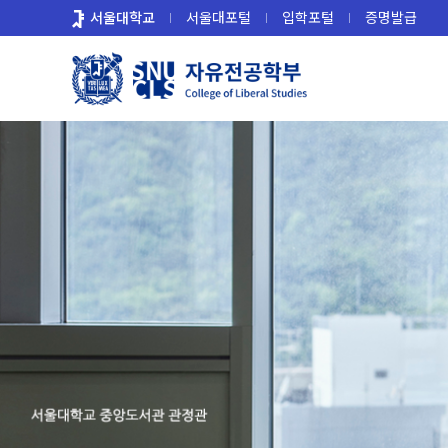
바
서울대학교
서울대포털
입학포털
증명발급
로
가
기
메
뉴