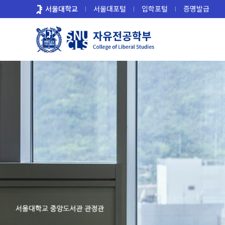
바
서울대학교
서울대포털
입학포털
증명발급
로
가
기
메
뉴