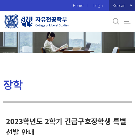
바
Korean
Home
Login
로
가
기
메
뉴
장학
2023학년도 2학기 긴급구호장학생 특별
선발 안내