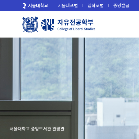
바
서울대학교
서울대포털
입학포털
증명발급
로
가
기
메
뉴