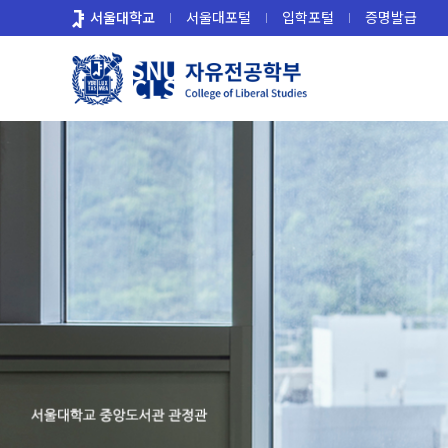
바
서울대학교
서울대포털
입학포털
증명발급
로
가
기
메
뉴