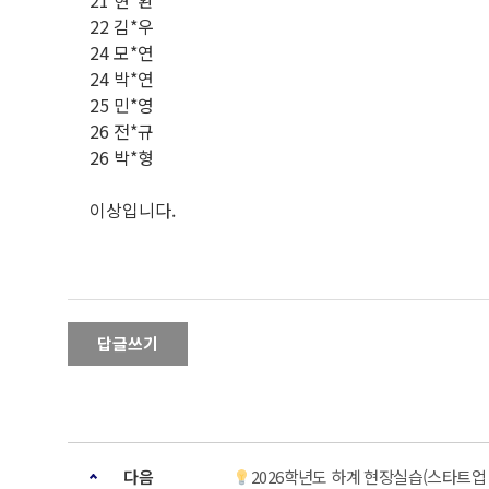
21 현*환
22 김*우
24 모*연
24 박*연
25 민*영
26 전*규
26 박*형
이상입니다.
답글쓰기
다음
2026학년도 하계 현장실습(스타트업 