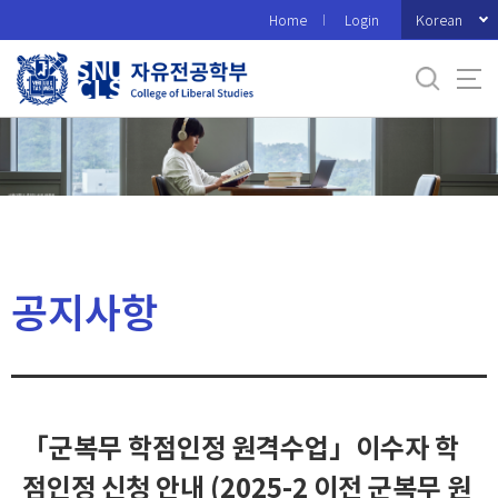
바
Korean
Home
Login
로
가
기
메
뉴
공지사항
「군복무 학점인정 원격수업」이수자 학
점인정 신청 안내 (2025-2 이전 군복무 원