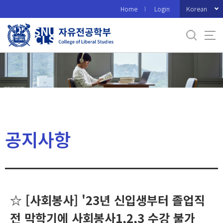
바
Korean
Home
Login
로
가
기
메
뉴
공지사항
☆ [사회봉사] '23년 신입생부터 졸업직
전 막학기에 사회봉사1,2,3 수강 불가