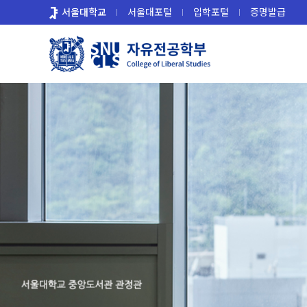
바
서울대학교
서울대포털
입학포털
증명발급
로
가
기
메
뉴