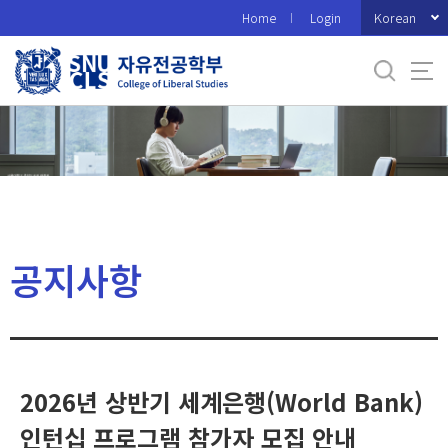
바
Korean
Home
Login
로
가
기
메
뉴
공지사항
2026년 상반기 세계은행(World Bank)
인턴십 프로그램 참가자 모집 안내