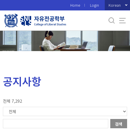
바
Korean
Home
Login
로
가
기
메
뉴
공지사항
전체 7,292
검색