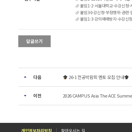
붙임1-2-서울대학교-수강신청-시
붙임3수강신청-부정행위-관련-알
붙임1-3-강의매매방지-수강신청제도-개
답글쓰기
다음
26-1 전공박람회 멘토 모집 안내
이전
2026 CAMPUS Asia The ACE Summ
개인정보처리방침
찾아오시는 길