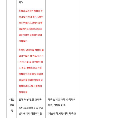
택')
※ 해당 교과목이 학생의 주
전공 및 다전공
(부전공, 복수
전공, 연합전공, 연계전공, 학
생설계전공, 융합전공 등) 교
과목인 경우,
성적평가방법
선택 불가
※
해당 교과목을 학생의 졸
업이수요건 상 반드시 전공
(전선/전필)로 이수해야 하
는 경우,
향후 다전공
진입
계획이 있으며 해당
교과목
이
다전공 교과목인 경우 성
적평가방법 선택 신
청하지
않아야 함
대상
전체 학부 전공 교과목
체육 실기 교과목. 수묵화의
교과
기초, 민화의 기초
※ 단, 교과목 특성 및 운영
목
방식에 따라 적용되지 않
(미술대학, 사범대학 체육교