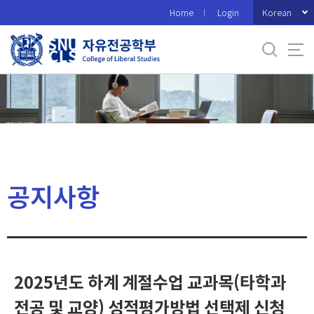
바
Korean
Home
Login
로
가
기
메
뉴
공지사항
2025년도 하계 계절수업 교과목(타학과
전공 및 교양) 성적평가방법 선택제 신청