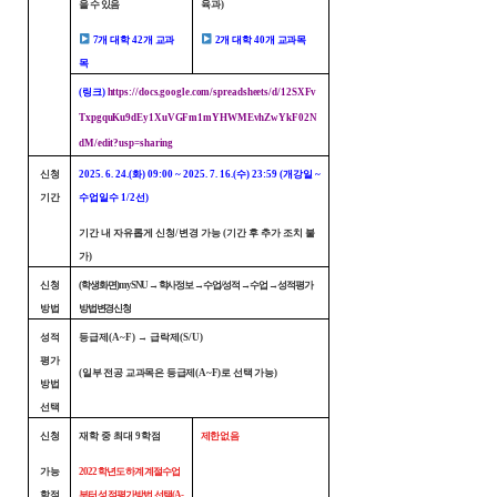
을 수 있음
육과)
7개 대학 42개 교과
2개 대학 40개 교과목
목
(링크)
https://docs.google.com/spreadsheets/d/12SXFv
TxpgquKu9dEy1XuVGFm1mYHWMEvhZwYkF02N
dM/edit?usp=sharing
신청
2025. 6. 24.(화) 09:00 ~ 2025. 7. 16.(수) 23:59 (개강일 ~
기간
수업일수 1/2선)
기간 내 자유롭게 신청/변경 가능 (기간 후 추가 조치 불
가)
신청
(학생 화면) mySNU → 학사정보 → 수업/성적 → 수업 → 성적평가
방법
방법변경신청
성적
등급제(A~F) → 급락제(S/U)
평가
(일부 전공 교과목은 등급제(A~F)로 선택 가능)
방법
선택
신청
재학 중 최대 9학점
제한 없음
가능
2022학년도 하계계절수업
학점
부터 성적평가방법 선택(A-