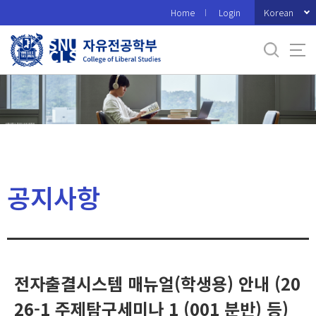
바
Korean
Home
Login
로
가
기
메
뉴
공지사항
전자출결시스템 매뉴얼(학생용) 안내 (20
26-1 주제탐구세미나 1 (001 분반) 등)