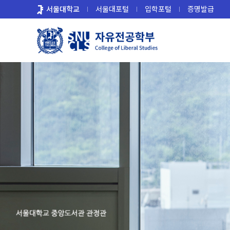
바
서울대학교
서울대포털
입학포털
증명발급
로
가
기
메
뉴