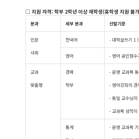
□
지원 자격
:
학부
2
학년 이상 재학생
(
휴학생 지원 불
분과
세부
분과
선발기준
인문
한국어
⁃ 대학글쓰기 1 
사회
영어
⁃ 영어 공인점수
교과
경제
⁃ 운영 교과목 
맞춤형
학부
⁃ 영어강좌의 경
⁃ 동일 교수님의
⁃ 교과목 성적이
통계
⁃ 운영 교과목 