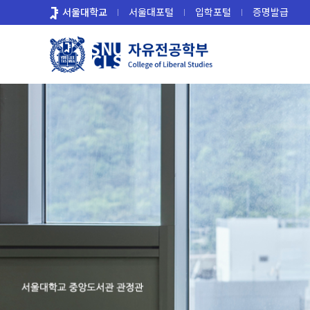
바
서울대학교
서울대포털
입학포털
증명발급
로
가
기
메
뉴