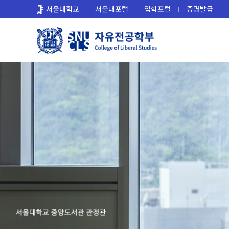
바
서울대학교
서울대포털
입학포털
증명발급
로
가
기
메
뉴