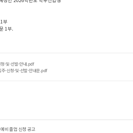
학예정인 2026학년도 학부신입생
 1부
문 1부.
청-및-선발-안내.pdf
주-신청-및-선발-안내문.pdf
월) 예비 졸업 신청 공고