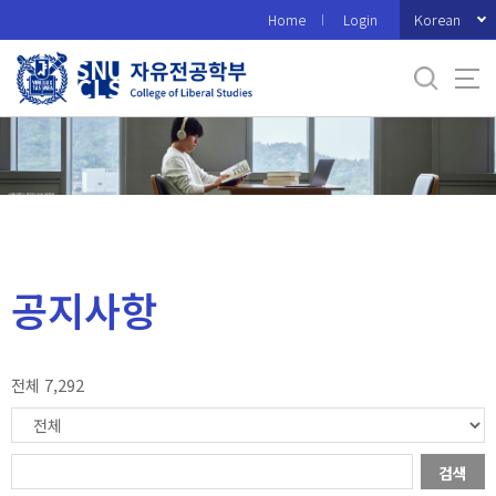
바
Korean
Home
Login
로
가
기
메
뉴
공지사항
전체 7,292
검색