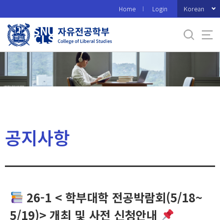
바
Korean
Home
Login
로
가
기
메
뉴
공지사항
26-1 < 학부대학 전공박람회(5/18~
5/19)> 개최 및 사전 신청안내