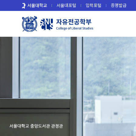
바
서울대학교
서울대포털
입학포털
증명발급
로
가
기
메
뉴