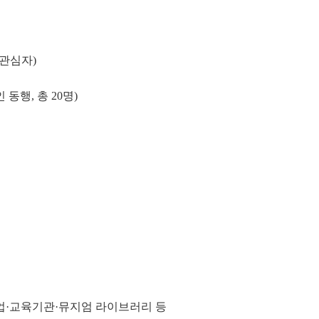
 관심자)
 동행, 총 20명)
겐하임, 기업·교육기관·뮤지엄 라이브러리 등