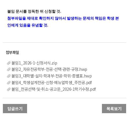
붙임 문서를 정독한 뒤 신청할 것.
첨부파일을 제대로 확인하지 않아서 발생하는 문제의 책임은 학생 본
인에게 있음을 유념할 것.
붙임1_2026-1-신청서식.zip
붙임2_자유전공학부-전공-선택-관련-규정.hwp
붙임3_대학별-설치-학과부·전공-학위-종별표.hwp
붙임4_학생설계전공-신청-메뉴얼학생_주전공.pdf
붙임_전공선택-및-취소-공고문_2026-1학기수정.pdf
답글쓰기
목록보기