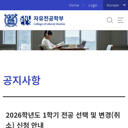
바
Korean
Home
Login
로
가
기
메
뉴
공지사항
2026학년도 1학기 전공 선택 및 변경(취
소) 신청 안내