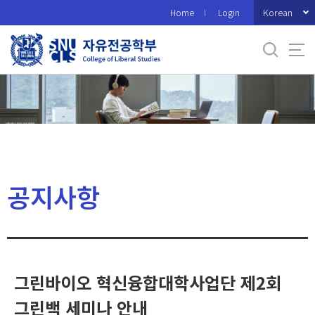
바
Korean
Home
Login
로
가
기
메
뉴
공지사항
그린바이오 혁신융합대학사업단 제2회
그린백 세미나 안내