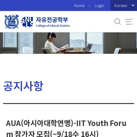
바
Korean
Home
Login
로
가
기
메
뉴
공지사항
AUA(아시아대학연맹)-IIT Youth Foru
m 참가자 모집(~9/18수 16시)