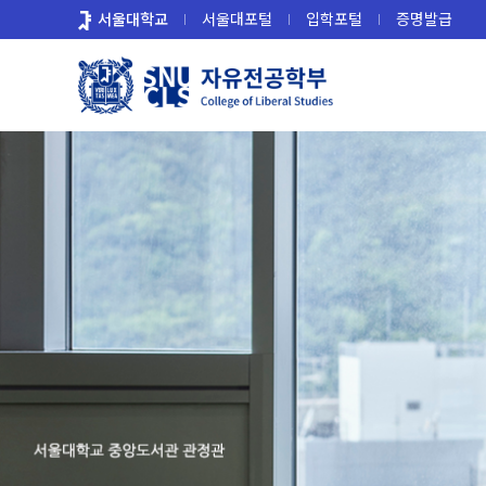
바
서울대학교
서울대포털
입학포털
증명발급
로
가
기
메
뉴