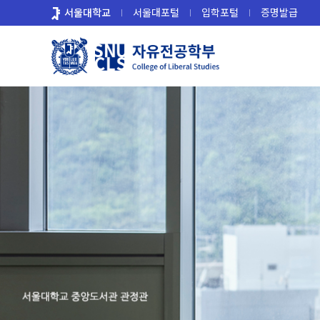
바
서울대학교
서울대포털
입학포털
증명발급
로
가
기
메
뉴