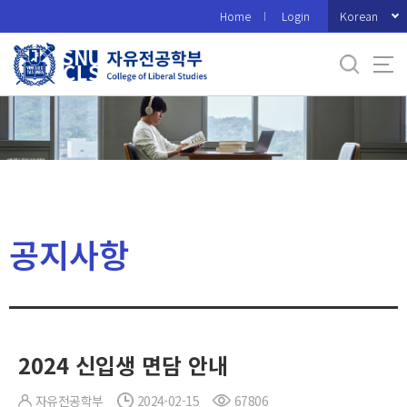
바
Korean
Home
Login
로
가
기
메
뉴
공지사항
2024 신입생 면담 안내
자유전공학부
2024-02-15
67806