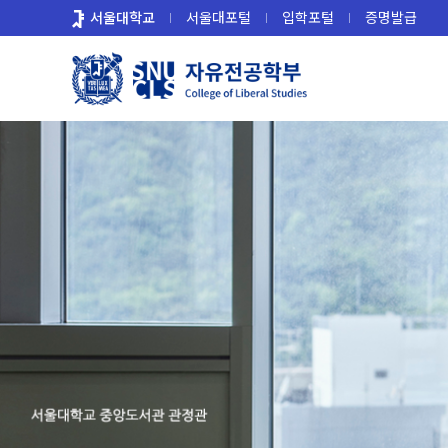
바
서울대학교
서울대포털
입학포털
증명발급
로
가
기
메
뉴