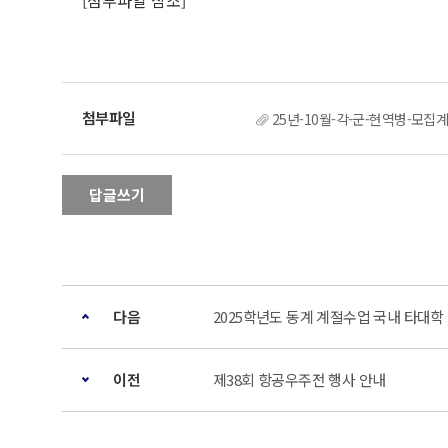
[첨부파일 참조]
25년-10월-각-군-현역병-모집계
답글쓰기
다음
2025학년도 동계 계절수업 국내 타대학
이전
제38회 항공우주전 행사 안내