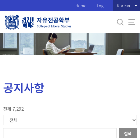
바
Korean
Home
Login
로
가
기
메
뉴
공지사항
전체 7,292
검색