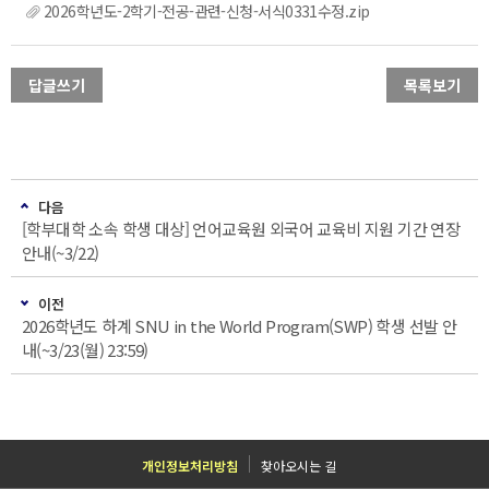
2026학년도-2학기-전공-관련-신청-서식0331수정.zip
답글쓰기
목록보기
다음
[학부대학 소속 학생 대상] 언어교육원 외국어 교육비 지원 기간 연장
안내(~3/22)
이전
2026학년도 하계 SNU in the World Program(SWP) 학생 선발 안
내(~3/23(월) 23:59)
개인정보처리방침
찾아오시는 길