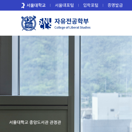
바
서울대학교
서울대포털
입학포털
증명발급
로
가
기
메
뉴