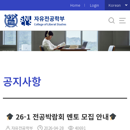
바
Korean
Home
Login
로
가
기
메
뉴
공지사항
26-1 전공박람회 멘토 모집 안내
자유전공학부
2026-04-28
40691