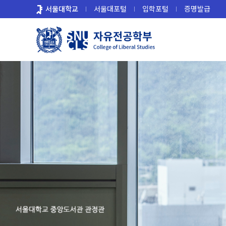
바
서울대학교
서울대포털
입학포털
증명발급
로
가
기
메
뉴