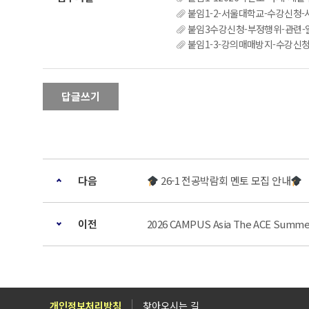
붙임1-2-서울대학교-수강신청-시
붙임3수강신청-부정행위-관련-알
붙임1-3-강의매매방지-수강신청제도-개
답글쓰기
다음
26-1 전공박람회 멘토 모집 안내
이전
2026 CAMPUS Asia The ACE Summ
개인정보처리방침
찾아오시는 길